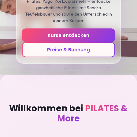
Pilates, Yoga, Kort.X und mehr – entdecke
ganzheitliche Fitness mit Sandra
Teufelsbauer und spüre den Unterschied in
deinem Körper.
Kurse entdecken
Preise & Buchung
Willkommen bei
PILATES &
More